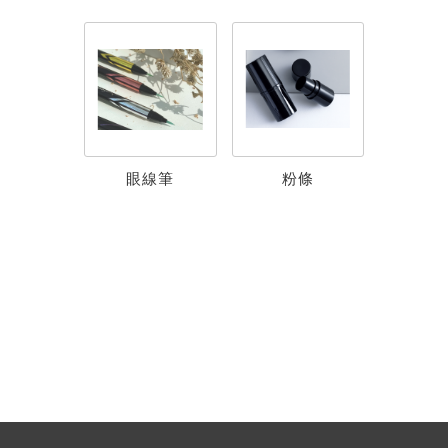
眼線筆
粉條